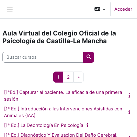
Salta al contenido principal
Acceder
Panel lateral
Aula Virtual del Colegio Oficial de la
Psicología de Castilla-La Mancha
Buscar cursos
Buscar cursos
Página 1
Página 2
Siguiente página
1
2
»
[1ªEd.] Capturar al paciente. La eficacia de una primera
sesión.
[1ª Ed.] Introducción a las Intervenciones Asistidas con
Animales (IAA)
[1ª Ed.] La Deontología En Psicología
[1ª Ed.] Diagnóstico Y Evaluación Del Daño Cerebral.